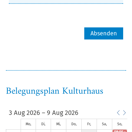
0
00
1
00
2
00
3
00
4
00
Belegungsplan Kulturhaus
5
00
6
00
3 Aug 2026 – 9 Aug 2026
7
00
Mo,
Di,
Mi,
Do,
Fr,
Sa,
So,