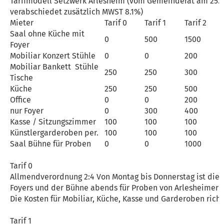
Tarifmodell Setzwerk Arlesheim (vom Gemeinderat am 25.4
verabschiedet zusätzlich MWST 8.1%)
Mieter
Tarif 0
Tarif 1
Tarif 2
Saal ohne Küche mit
0
500
1500
Foyer
Mobiliar Konzert Stühle
0
0
200
Mobiliar Bankett
Stühle
250
250
300
Tische
Küche
250
250
500
Office
0
0
200
nur Foyer
0
300
400
Kasse / Sitzungszimmer
100
100
100
Künstlergarderoben per.
100
100
100
Saal Bühne für Proben
0
0
1000
Tarif 0
Allmendverordnung 2:4 Von Montag bis Donnerstag ist die 
Foyers und der Bühne abends für Proben von Arlesheimer V
Die Kosten für Mobiliar, Küche, Kasse und Garderoben richte
Tarif 1